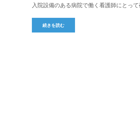
入院設備のある病院で働く看護師にとって夜
続きを読む