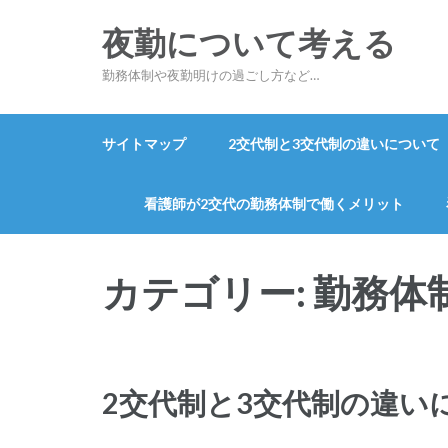
コ
夜勤について考える
ン
テ
勤務体制や夜勤明けの過ごし方など…
ン
ツ
サイトマップ
2交代制と3交代制の違いについて
へ
ス
キ
看護師が2交代の勤務体制で働くメリット
ッ
プ
カテゴリー:
勤務体
(Enter
を
押
す)
2交代制と3交代制の違い