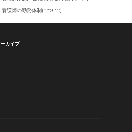
看護師の勤務体制について
アーカイブ